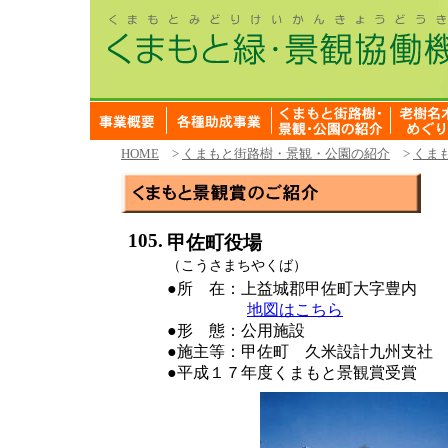
HOME
>
くまもと街路樹・景観・公園の紹介
>
くま
105.
甲佐町役場
（こうさまちやくば）
●所 在：上益城郡甲佐町大字豊内
地図はこちら
●形 態：公用施設
●施主等：甲佐町 久米設計九州支社 
●平成１７年度くまもと景観賞受賞